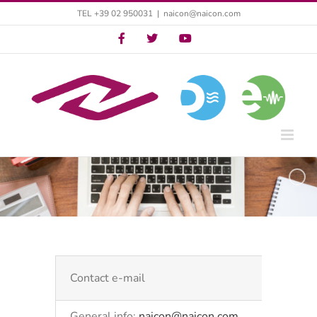
Skip
TEL +39 02 950031
|
naicon@naicon.com
to
Twitter
Twitter
YouTube
content
Contact e-mail
General info:
naicon@naicon.com