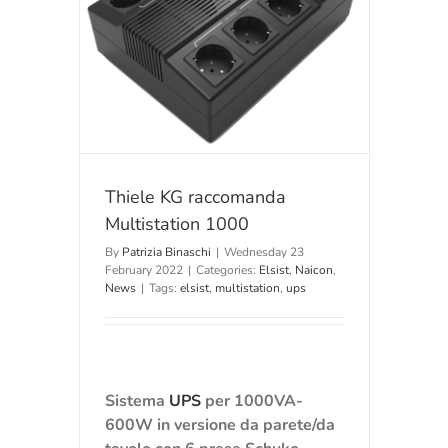
tion 1000
Thiele KG raccomanda
Multistation 1000
By
Patrizia Binaschi
|
Wednesday 23
February 2022
|
Categories:
Elsist
,
Naicon
,
News
|
Tags:
elsist
,
multistation
,
ups
Sistema
UPS
per 1000VA-
600W in versione da parete/da