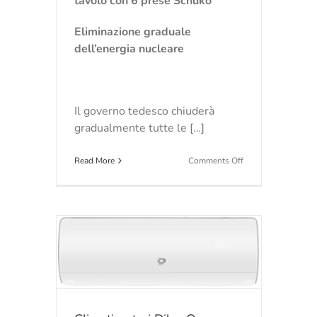
tavolo con 6 prese Schuko
Eliminazione graduale
dell’energia nucleare
Il governo tedesco chiuderà
gradualmente tutte le […]
on
Read More
Comments Off
Thiele
KG
raccomanda
Multistation
1000
ficienza
ivo