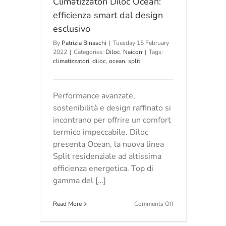
Climatizzatori Diloc Ocean:
efficienza smart dal design
esclusivo
By
Patrizia Binaschi
|
Tuesday 15 February
2022
|
Categories:
Diloc
,
Naicon
|
Tags:
climatizzatori
,
diloc
,
ocean
,
split
Performance avanzate,
sostenibilità e design raffinato si
incontrano per offrire un comfort
termico impeccabile. Diloc
presenta Ocean, la nuova linea
Split residenziale ad altissima
efficienza energetica. Top di
gamma del […]
on
Read More
Comments Off
Climatizzatori
Diloc