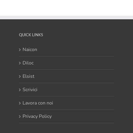
Ocean:
efficienza
smart
dal
design
esclusivo
QUICK LINKS
Naicon
Diloc
Elsist
Scrivici
Lavora con noi
Privacy Policy