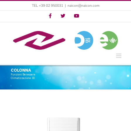
Salta
TEL +39 02 950031
|
naicon@naicon.com
al
Twitter
Twitter
YouTube
contenuto
COLONNA
Funzioni Benessere
Climatizzazione 3D