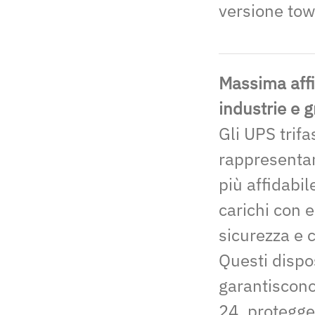
versione tow
Massima affi
industrie e g
Gli UPS trifa
rappresentan
più affidabil
carichi con 
sicurezza e c
Questi dispos
garantiscono
24, proteggen