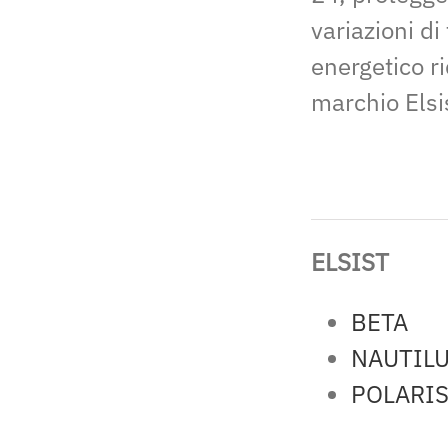
variazioni d
energetico ri
marchio Elsi
ELSIST
BETA
NAUTIL
POLARI