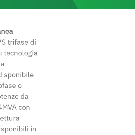
anea
 trifase di
u tecnologia
ia
disponibile
ofase o
otenze da
,4MVA con
tettura
sponibili in