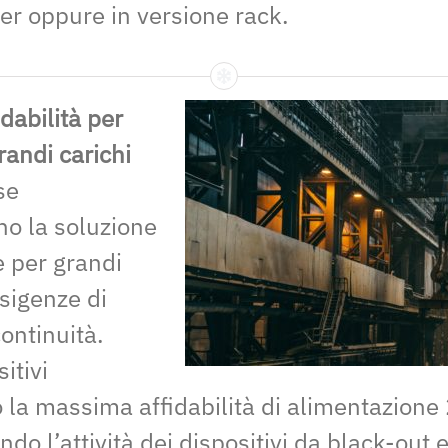
er oppure in versione rack.
dabilità per
randi carichi
se
o la soluzione
e per grandi
esigenze di
ontinuità.
itivi
 la massima affidabilità di alimentazione
do l’attività dei dispositivi da black-out e