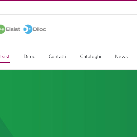
lsist
Diloc
Contatti
Cataloghi
News