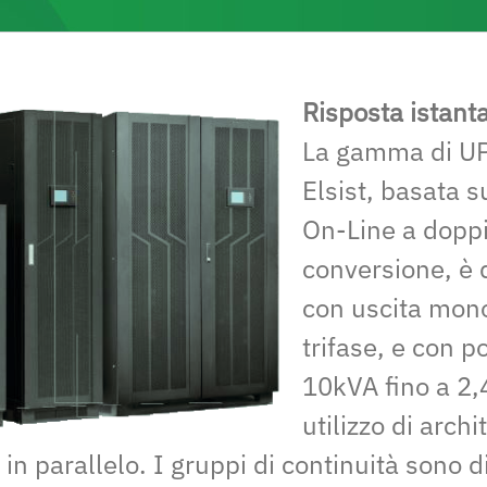
Risposta istant
La gamma di UPS
Elsist, basata s
On-Line a dopp
conversione, è 
con uscita mon
trifase, e con p
10kVA fino a 2
utilizzo di archi
n parallelo. I gruppi di continuità sono di