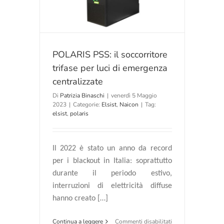
zzate
POLARIS PSS: il soccorritore
trifase per luci di emergenza
centralizzate
Di
Patrizia Binaschi
|
venerdì 5 Maggio
2023
|
Categorie:
Elsist
,
Naicon
|
Tag:
elsist
,
polaris
Il 2022 è stato un anno da record
per i blackout in Italia: soprattutto
durante il periodo estivo,
interruzioni di elettricità diffuse
hanno creato […]
su
Continua a leggere
Commenti disabilitati