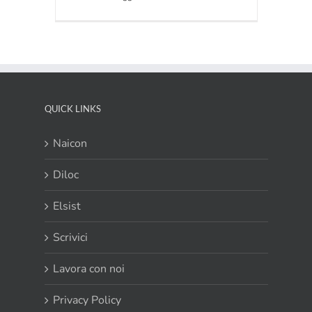
POLARIS
PSS:
il
soccorritore
trifase
per
luci
di
QUICK LINKS
emergenza
centralizzate
Naicon
Diloc
Elsist
Scrivici
Lavora con noi
Privacy Policy