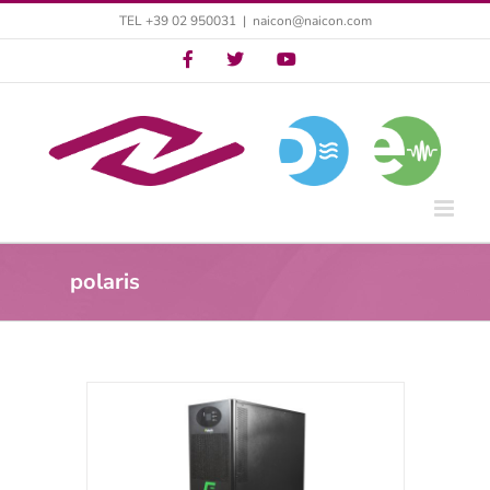
Salta
TEL +39 02 950031
|
naicon@naicon.com
al
Twitter
Twitter
YouTube
contenuto
polaris
ifase per